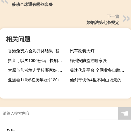
移动全球通有哪些套餐
下一篇
婚姻法第七条规定
相关问题
香港免费六会彩开奖结果_智能AI深度解析_百度大脑版A12.70
汽车改装大灯
抖音可以买1000粉吗 - 快刷网免费的 ks业务专区
梅州安防监控哪家强
太原市艺考培训学校哪家好 艺考培训学校哪个好
极速代刷平台 全网业务自助下单商城
亚运会110米栏历年冠军 2010亚运会金牌榜排名
仙剑奇侠传4里不周山场景的背景音乐是什么 仙剑奇侠传背景音乐
☚