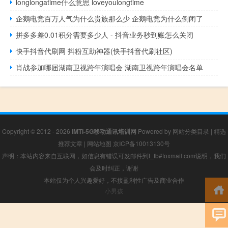
longlongatime什么意思 loveyoulongtime
企鹅电竞百万人气为什么贵族那么少 企鹅电竞为什么倒闭了
拼多多差0.01积分需要多少人 - 抖音业务秒到账怎么关闭
快手抖音代刷网 抖粉互助神器(快手抖音代刷社区)
肖战参加哪届湖南卫视跨年演唱会 湖南卫视跨年演唱会名单
Copyright © 2012 - 2026
IMTI-5G移动通讯培训网
Powered by
网站分类目录
|
精选
推荐文章
|
网站地图
京ICP备10013130号
声明：本站内容来自互联网，如信息有错误可发邮件到f_fb#foxmail.com说明，我们
会及时纠正，谢谢
本站仅为个人兴趣爱好，不接盈利性广告及商业合作
小男孩