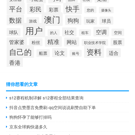
平台
快手
彩民
彩票
您的
摄像头
澳门
数据
狗狗
球员
玩家
游戏
用户
空调
社交
球队
空间
的人
租车
精准
管家婆
网站
股票
粉丝
职业技术学院
自己的
资料
论文
适合
船票
账号
香港
猜你想看的文章
s12赛程机制详解 s12赛程全部结果查询
抖音点赞墨言免费刷-qq空间说说刷赞自助下单
狗狗怀孕了能够打掉吗
京东全球购快递多久