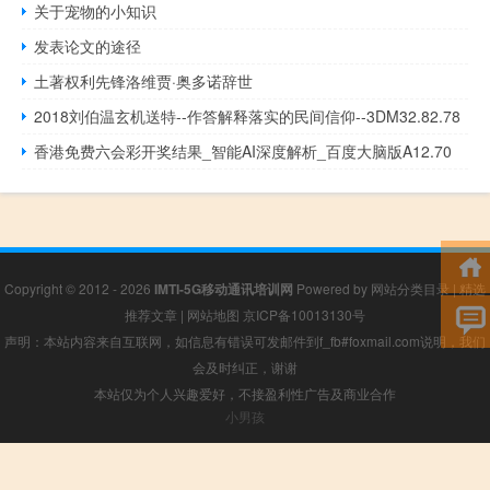
关于宠物的小知识
发表论文的途径
土著权利先锋洛维贾·奥多诺辞世
2018刘伯温玄机送特--作答解释落实的民间信仰--3DM32.82.78
香港免费六会彩开奖结果_智能AI深度解析_百度大脑版A12.70
Copyright © 2012 - 2026
IMTI-5G移动通讯培训网
Powered by
网站分类目录
|
精选
推荐文章
|
网站地图
京ICP备10013130号
声明：本站内容来自互联网，如信息有错误可发邮件到f_fb#foxmail.com说明，我们
会及时纠正，谢谢
本站仅为个人兴趣爱好，不接盈利性广告及商业合作
小男孩