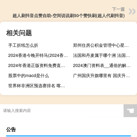
下一篇
超人刷抖音点赞自助-空间说说刷50个赞快刷(超人代刷抖音)
相关问题
手工折纸怎么折
郑州住房公积金管理中心星期六上班吗 郑州住房公积金管理中心
2024香港今晚开特马(2024香港今期开奖号码)--作答解释落实--V39.88.79
法国和丹麦属于哪个洲 法国和丹麦足球哪个厉害
2024年香港正版资料免费直播_智能AI深度解析_百家号版v47.08.123
2024澳门资料表__通俗的解释解答-301.DS0.5
股票中的macd是什么
广州国庆升旗哪里有 国庆升旗仪式有多震撼
世界杯非洲区预选赛排名 喀麦隆足球世界杯排名
☚
公告