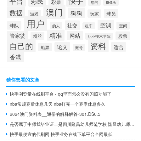
平台
快手
彩民
彩票
您的
摄像头
澳门
数据
狗狗
球员
玩家
游戏
用户
空调
社交
球队
空间
的人
租车
精准
管家婆
网站
股票
粉丝
职业技术学院
自己的
资料
论文
适合
船票
账号
香港
猜你想看的文章
快手浏览量在线刷平台 - qq里面怎么没有闪照功能了
nba常规赛后休息几天 nba打完一个赛季休息多久
2024澳门资料表__通俗的解释解答-301.DS0.5
是否属于中师我毕业证上是四川隆昌幼儿师范学校 隆昌幼儿师范学校
快手最便宜的代刷网 快手业务在线下单平台全网最低