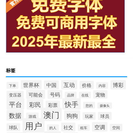
标签
互动
世界杯
博彩
中国
价格
下单
内容
可能会
号码
宠物
变压器
品牌
在线
平台
快手
彩民
彩票
您的
摄像头
澳门
数据
狗狗
球员
玩家
游戏
用户
空调
社交
球队
空间
的人
租车