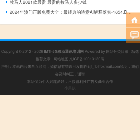
牧马人2021款最贵 最贵的牧马人多少钱
2024年澳门正版免费大全：最经典的诗意AI解释落实-1654.DS0.45
Copyright © 2012 - 2026
IMTI-5G移动通讯培训网
Powered by
网站分类目录
|
精选
推荐文章
|
网站地图
京ICP备10013130号
声明：本站内容来自互联网，如信息有错误可发邮件到f_fb#foxmail.com说明，我们
会及时纠正，谢谢
本站仅为个人兴趣爱好，不接盈利性广告及商业合作
小男孩