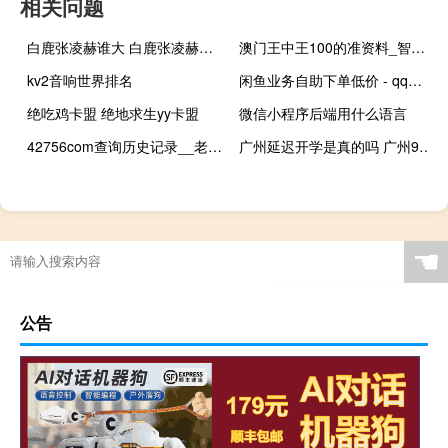
相关问题
白鹿张凌赫谁大 白鹿张凌赫同款手串引热议
澳门王中王100的准资料_智能AI深度解析_AI助手版g12.64.439
kv2音响世界排名
闲鱼业务自助下单低价 - qq空间秒赞秒评论软件 代网刷网站
绝吃鸡卡盟 绝地求生yy卡盟
微信小程序后端用什么语言
42756com查询历史记录__老师最新诗意解释落实-3498.V1.219
广州延迟开学是真的吗 广州9区延迟开学
☚
公告