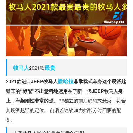
牧马人
最贵
2021款
撒哈拉
2021款进口JEEP牧马人
非承载式车身这个硬派越
野车的“标配”不出意料地运用在了新一代JEEP牧马人身
上，车架刚性非常的强。
非独立的前后硬轴式悬架，符合
其硬派越野的定位。 前后差速锁加力挡和分时四驱的配
备。
吉普牧马人撒哈拉黑色最贵的车型