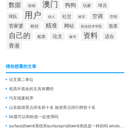
澳门
数据
狗狗
球员
玩家
游戏
用户
空调
社交
球队
空间
的人
租车
精准
管家婆
网站
股票
粉丝
职业技术学院
自己的
资料
论文
适合
船票
账号
香港
猜你想看的文章
论文第二单位
初高中喜欢的文具有哪些
汽车报废程序
山东旅游景点排名前十名 旅游景点排行榜前十名
bb霜可以和粉底一起使用吗
surface的win8系统和surfacepro的win8系统是一样的吗 windowssurface