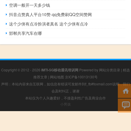
空调一般开一天多少钱
抖音点赞真人平台10赞-qq免费刷QQ空间赞网
这个少侠有点冷扮演者真名 这个少侠有点冷
邯郸共享汽车在哪
Copyright © 2012 - 2026
IMTI-5G移动通讯培训网
Powered by
网站分类目录
|
精选
推荐文章
|
网站地图
京ICP备10013130号
声明：本站内容来自互联网，如信息有错误可发邮件到f_fb#foxmail.com说明，我们
会及时纠正，谢谢
本站仅为个人兴趣爱好，不接盈利性广告及商业合作
小男孩