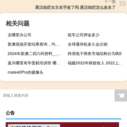
下一篇
星汉灿烂女主名字改了吗 星汉灿烂怎么改名了
相关问题
去哪里办公司
租车公司押金多少
新澳现场开奖结果查询，均匀精选答案落实_PC端4.64
全球通停机多久会注销
2024年新澳二四六码资料__辅助解读分析-726.PL.88
跨境电子商务市场结构分为B2B
嘉兴哪里有学蛋糕培训班 哪里有学做蛋糕的培训班
福建2022年财政收入 2022上半年31省份GDP数据
mate40Pro的摄像头
☚
公告