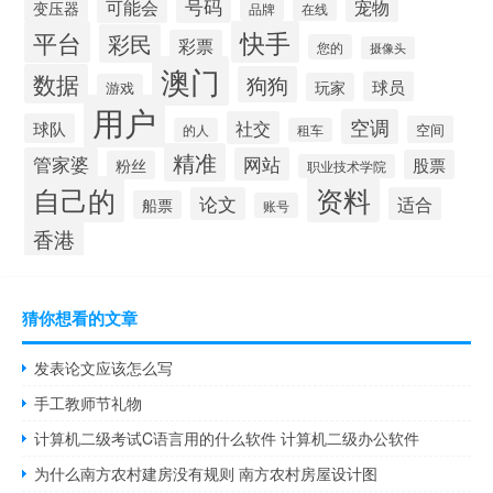
可能会
号码
宠物
变压器
品牌
在线
平台
快手
彩民
彩票
您的
摄像头
澳门
数据
狗狗
球员
玩家
游戏
用户
空调
社交
球队
空间
的人
租车
精准
管家婆
网站
股票
粉丝
职业技术学院
自己的
资料
论文
适合
船票
账号
香港
猜你想看的文章
发表论文应该怎么写
手工教师节礼物
计算机二级考试C语言用的什么软件 计算机二级办公软件
为什么南方农村建房没有规则 南方农村房屋设计图