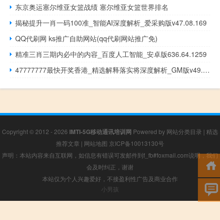
东京奥运塞尔维亚女篮战绩 塞尔维亚女篮世界排名
揭秘提升一肖一码100准_智能AI深度解析_爱采购版v47.08.169
QQ代刷网 ks推广自助网站(qq代刷网站推广免)
精准三肖三期内必中的内容_百度人工智能_安卓版636.64.1259
47777777最快开奖香港_精选解释落实将深度解析_GM版v49.72.71
Copyright © 2012 - 2026
IMTI-5G移动通讯培训网
Powered by
网站分类目录
|
精选
推荐文章
|
网站地图
京ICP备10013130号
声明：本站内容来自互联网，如信息有错误可发邮件到f_fb#foxmail.com说明，我们
会及时纠正，谢谢
本站仅为个人兴趣爱好，不接盈利性广告及商业合作
小男孩