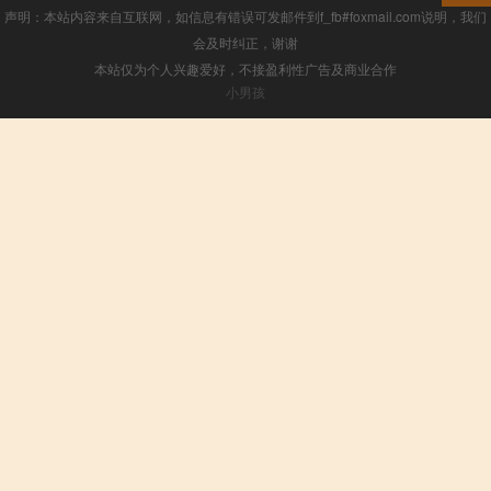
声明：本站内容来自互联网，如信息有错误可发邮件到f_fb#foxmail.com说明，我们
会及时纠正，谢谢
本站仅为个人兴趣爱好，不接盈利性广告及商业合作
小男孩