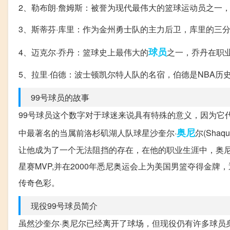
2、勒布朗·詹姆斯：被誉为现代最伟大的篮球运动员之一
3、斯蒂芬·库里：作为金州勇士队的主力后卫，库里的三
球员
4、迈克尔·乔丹：篮球史上最伟大的
之一，乔丹在职
5、拉里·伯德：波士顿凯尔特人队的名宿，伯德是NBA历
99号球员的故事
99号球员这个数字对于球迷来说具有特殊的意义，因为它
奥尼
中最著名的当属前洛杉矶湖人队球星沙奎尔·
尔(Sha
让他成为了一个无法阻挡的存在，在他的职业生涯中，奥尼
星赛MVP,并在2000年悉尼奥运会上为美国男篮夺得金
传奇色彩。
现役99号球员简介
虽然沙奎尔·奥尼尔已经离开了球场，但现役仍有许多球员身