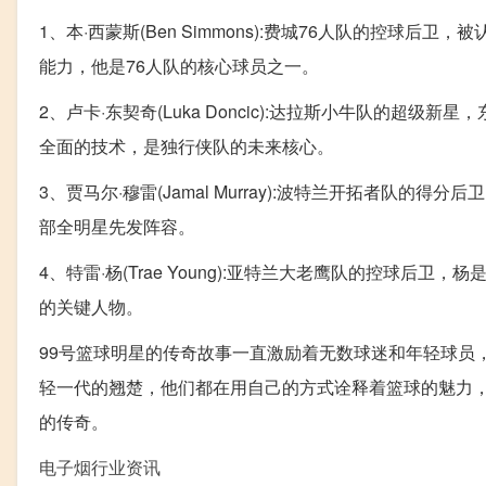
1、本·西蒙斯(Ben Simmons):费城76人队的控球
能力，他是76人队的核心球员之一。
2、卢卡·东契奇(Luka Doncic):达拉斯小牛队的
全面的技术，是独行侠队的未来核心。
3、贾马尔·穆雷(Jamal Murray):波特兰开拓者队
部全明星先发阵容。
4、特雷·杨(Trae Young):亚特兰大老鹰队的控球
的关键人物。
99号篮球明星的传奇故事一直激励着无数球迷和年轻球员，
轻一代的翘楚，他们都在用自己的方式诠释着篮球的魅力，
的传奇。
电子烟行业资讯