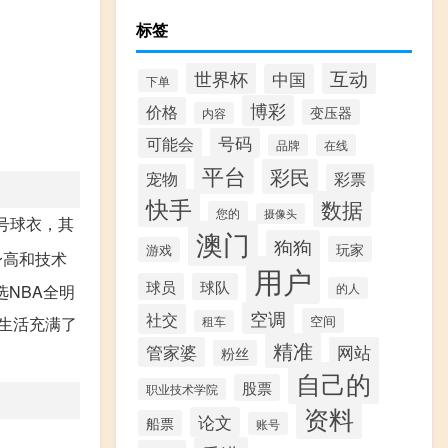
标签
互动
世界杯
中国
下单
博彩
价格
变压器
内容
可能会
号码
品牌
在线
平台
彩民
宠物
彩票
快手
数据
您的
摄像头
号球衣，其
澳门
狗狗
玩家
游戏
的身高和技术
用户
球员
球队
NBA全明
的人
空调
社交
空间
的生活充满了
租车
精准
管家婆
网站
粉丝
自己的
股票
职业技术学院
资料
论文
船票
账号