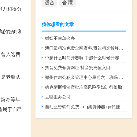
香港
适合
织能力和得分
猜你想看的文章
极高的智商和
婚姻不幸怎么办
澳门最精准免费全网资料,贤达精选解释落实_BT22.69.95
季曾入选西
中超什么时间开赛啊 中超什么时候开赛
抖音免费领赞网址 抖音赞充值入口
，是老鹰队
郑州住房公积金管理中心星期六上班吗 郑州住房公积金管理中心
德克萨斯州法官批准高风险孕妇进行堕胎
去哪里办公司
东契奇等年
自动互赞软件免费 - qq集赞神器,qq代挂网24小时自助下单平台
造属于自己