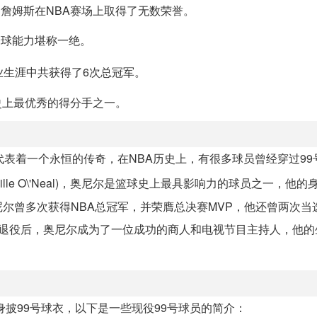
，詹姆斯在NBA赛场上取得了无数荣誉。
分球能力堪称一绝。
业生涯中共获得了6次总冠军。
史上最优秀的得分手之一。
代表着一个永恒的传奇，在NBA历史上，有很多球员曾经穿过99
quille O\'Neal)，奥尼尔是篮球史上最具影响力的球员之一，他
尔曾多次获得NBA总冠军，并荣膺总决赛MVP，他还曾两次当选
牌，退役后，奥尼尔成为了一位成功的商人和电视节目主持人，他
披99号球衣，以下是一些现役99号球员的简介：