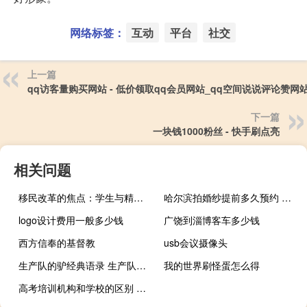
网络标签：
互动
平台
社交
上一篇
qq访客量购买网站 - 低价领取qq会员网站_qq空间说说评论赞网
下一篇
一块钱1000粉丝 - 快手刷点亮
相关问题
移民改革的焦点：学生与精明雇主的双重利益
哈尔滨拍婚纱提前多久预约 哈尔滨最好的婚纱摄影
logo设计费用一般多少钱
广饶到淄博客车多少钱
西方信奉的基督教
usb会议摄像头
生产队的驴经典语录 生产队的驴一天干几个小时
我的世界刷怪蛋怎么得
高考培训机构和学校的区别 高考培训班哪个机构好