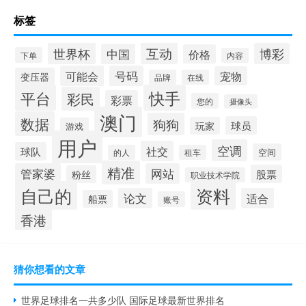
标签
互动
世界杯
博彩
中国
价格
下单
内容
可能会
号码
宠物
变压器
品牌
在线
平台
快手
彩民
彩票
您的
摄像头
澳门
数据
狗狗
球员
玩家
游戏
用户
空调
社交
球队
空间
的人
租车
精准
管家婆
网站
股票
粉丝
职业技术学院
自己的
资料
论文
适合
船票
账号
香港
猜你想看的文章
世界足球排名一共多少队 国际足球最新世界排名