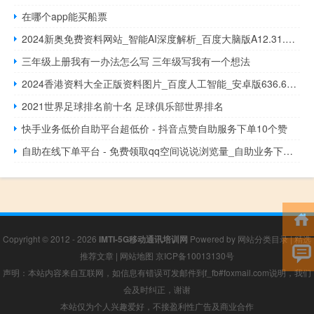
在哪个app能买船票
2024新奥免费资料网站_智能AI深度解析_百度大脑版A12.31.651
三年级上册我有一办法怎么写 三年级写我有一个想法
2024香港资料大全正版资料图片_百度人工智能_安卓版636.64.254
2021世界足球排名前十名 足球俱乐部世界排名
快手业务低价自助平台超低价 - 抖音点赞自助服务下单10个赞
自助在线下单平台 - 免费领取qq空间说说浏览量_自助业务下单平台
Copyright © 2012 - 2026
IMTI-5G移动通讯培训网
Powered by
网站分类目录
|
精选
推荐文章
|
网站地图
京ICP备10013130号
声明：本站内容来自互联网，如信息有错误可发邮件到f_fb#foxmail.com说明，我们
会及时纠正，谢谢
本站仅为个人兴趣爱好，不接盈利性广告及商业合作