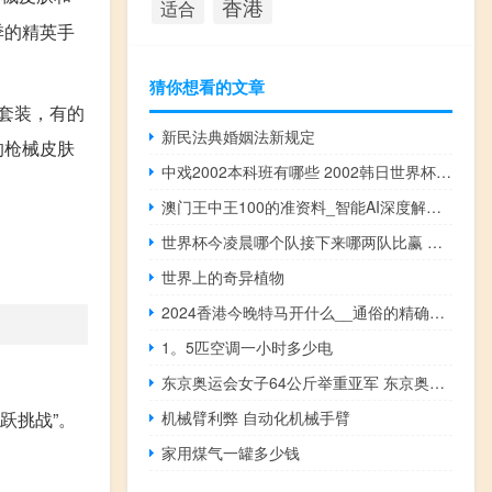
香港
适合
季的精英手
猜你想看的文章
套装，有的
新民法典婚姻法新规定
的枪械皮肤
中戏2002本科班有哪些 2002韩日世界杯国足名单
澳门王中王100的准资料_智能AI深度解析_AI助手版g12.64.439
世界杯今凌晨哪个队接下来哪两队比赢 今晚世界杯哪个国家赢
世界上的奇异植物
2024香港今晚特马开什么__通俗的精确分析-433.XM0.58
1。5匹空调一小时多少电
东京奥运会女子64公斤举重亚军 东京奥运会女子举重冠军
跃挑战”。
机械臂利弊 自动化机械手臂
家用煤气一罐多少钱