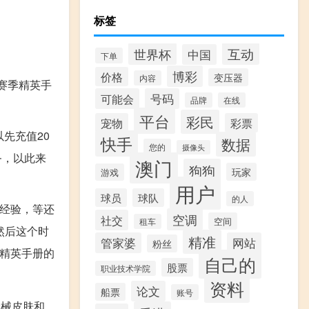
标签
互动
世界杯
中国
下单
博彩
价格
变压器
内容
赛季精英手
可能会
号码
品牌
在线
平台
彩民
宠物
彩票
先充值20
快手
数据
您的
摄像头
务，以此来
澳门
狗狗
玩家
游戏
用户
球员
球队
的人
的经验，等还
空调
社交
空间
租车
然后这个时
精准
管家婆
网站
粉丝
华精英手册的
自己的
股票
职业技术学院
资料
论文
船票
账号
枪械皮肤和