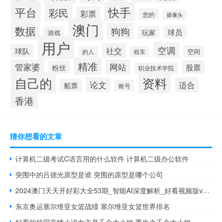
平台
快手
彩民
彩票
您的
摄像头
澳门
数据
狗狗
球员
玩家
游戏
用户
空调
社交
球队
空间
的人
租车
精准
管家婆
网站
股票
粉丝
职业技术学院
自己的
资料
论文
适合
船票
账号
香港
猜你想看的文章
计算机二级考试C语言用的什么软件 计算机二级办公软件
突围中的吕德光原型是谁 突围的原型是哪个公司
2024澳门天天开好彩大全53期_智能AI深度解析_好看视频版v32.123
东京奥运塞尔维亚女篮战绩 塞尔维亚女篮世界排名
好看的校园言情小说女主是千金大小姐 重生之千金大小姐