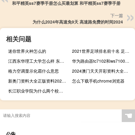
和平精英ss7赛季手册怎么买最划算 和平精英ss7赛季手册
下一篇
为什么2024年高速免9天 高速路免费的时间2024
相关问题
迷你世界火种怎么的
2021世界足球排名前十名 足球俱乐部世界排名
江西东华理工大学怎么样 东华理工大学怎么样
华为路由器tc7102和ws7100区别 7100和7102的区别
格力空调显示化霜什么意思
2024澳门天天开彩资料大全：全面的数据对比解释解答-2051.PL.168
新奥门资料大全正版资料2023年最新版下载_智能AI深度解析_iPhone版v11.64.1151
怎么下载手机chrome浏览器
长江职业学院为什么两个校区 长江职业学院怎么样
☚
公告