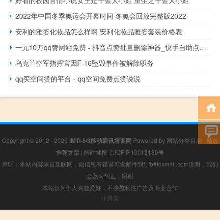
2022年中国冬季奥运会开幕时间 冬奥会回放完整版2022
安利的雅姿化妆品怎么样啊 安利化妆品雅姿套装价格表
一元10万qq赞网站免费 - 抖音点赞批量删除神器_快手自助点赞下单平台
乌克兰空军指挥官因F-16坠毁事件被解除职务
qq买空间赞的平台 - qq空间免费点赞说说
Copyright © 2012 - 2026
IMTI-5G移动通讯培训网
Powered by
网站分类目录
|
精选
推荐文章
|
网站地图
京ICP备10013130号
声明：本站内容来自互联网，如信息有错误可发邮件到f_fb#foxmail.com说明，我们
会及时纠正，谢谢
本站仅为个人兴趣爱好，不接盈利性广告及商业合作
小男孩