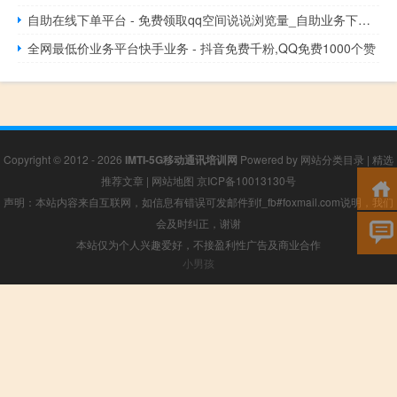
自助在线下单平台 - 免费领取qq空间说说浏览量_自助业务下单平台
全网最低价业务平台快手业务 - 抖音免费千粉,QQ免费1000个赞
Copyright © 2012 - 2026
IMTI-5G移动通讯培训网
Powered by
网站分类目录
|
精选
推荐文章
|
网站地图
京ICP备10013130号
声明：本站内容来自互联网，如信息有错误可发邮件到f_fb#foxmail.com说明，我们
会及时纠正，谢谢
本站仅为个人兴趣爱好，不接盈利性广告及商业合作
小男孩