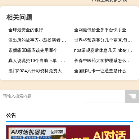
相关问题
全球最安全的银行
全网最低价业务平台快手业务 - 抖音免费千粉,QQ免费1000个赞
派出所的故事齐小慧扮演者 派出所的故事电视剧
世界杯预选赛分几个赛区,每个赛区有多少国家 世界杯预选赛分几个赛区
素颜霜BB霜应该先用哪个
nba常规赛后休息几天 nba打完一个赛季休息多久
真人说说赞10个自助下单 - 零一联盟秒赞软件
长春中医药大学护理系怎么样 长春中医药大学分数线
澳门2024六开彩资料免费大全--精彩对决解析--网页版v227.585
全国移动卡一证通查是什么意思 全国移动号码一证通查
☚
公告