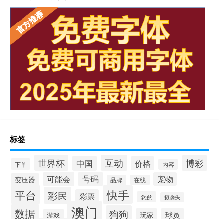
标签
互动
世界杯
博彩
中国
价格
下单
内容
可能会
号码
宠物
变压器
品牌
在线
平台
快手
彩民
彩票
您的
摄像头
澳门
数据
狗狗
球员
玩家
游戏