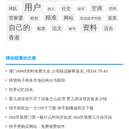
用户
空调
社交
球队
空间
的人
租车
精准
管家婆
网站
股票
粉丝
职业技术学院
自己的
资料
论文
适合
船票
账号
香港
猜你想看的文章
澳门4949资料免费大全,少用精选解释落实_HD34.79.40
跨境电子商务市场结构分为B2B
世界记忆排名
婴儿游泳馆不开了设备怎么处理 婴儿游泳馆设备多少钱
快手刷双击一元100个下载 快手刷播放双击下载
cba常规赛门票一般什么时间开始卖 cba常规赛几月份开始
快手赞购买网站 - 免费领赞软件