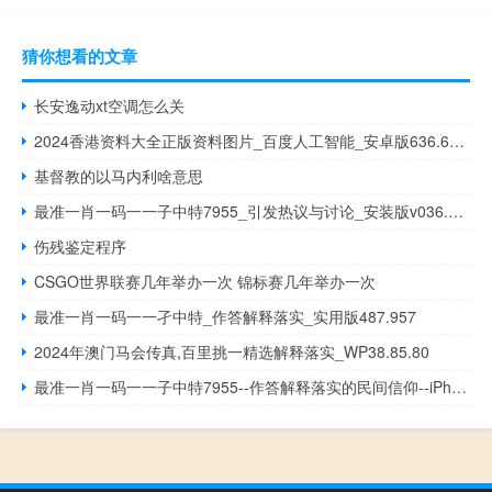
猜你想看的文章
长安逸动xt空调怎么关
2024香港资料大全正版资料图片_百度人工智能_安卓版636.64.254
基督教的以马内利啥意思
最准一肖一码一一子中特7955_引发热议与讨论_安装版v036.379
伤残鉴定程序
CSGO世界联赛几年举办一次 锦标赛几年举办一次
最准一肖一码一一孑中特_作答解释落实_实用版487.957
2024年澳门马会传真,百里挑一精选解释落实_WP38.85.80
最准一肖一码一一子中特7955--作答解释落实的民间信仰--iPhone版v56.40.38