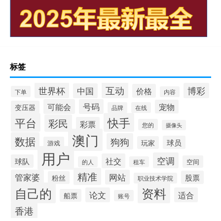
标签
互动
世界杯
博彩
中国
价格
下单
内容
可能会
号码
宠物
变压器
品牌
在线
平台
快手
彩民
彩票
您的
摄像头
澳门
数据
狗狗
球员
玩家
游戏
用户
空调
社交
球队
空间
的人
租车
精准
管家婆
网站
股票
粉丝
职业技术学院
自己的
资料
论文
适合
船票
账号
香港