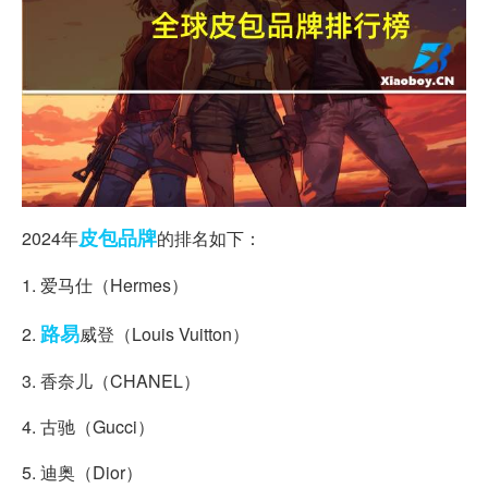
皮包
品牌
2024年
的排名如下：
1. 爱马仕（Hermes）
路易
2.
威登（Louis Vuitton）
3. 香奈儿（CHANEL）
4. 古驰（Gucci）
5. 迪奥（Dior）