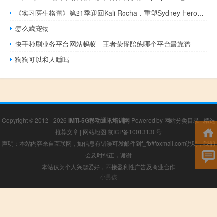
《实习医生格蕾》第21季迎回Kali Rocha，重塑Sydney Heron医生角色
怎么藏宠物
快手秒刷业务平台网站蚂蚁 - 王者荣耀陪练哪个平台最靠谱
狗狗可以和人睡吗
Copyright © 2012 - 2026
IMTI-5G移动通讯培训网
Powered by
网站分类目录
|
精选
推荐文章
|
网站地图
京ICP备10013130号
声明：本站内容来自互联网，如信息有错误可发邮件到f_fb#foxmail.com说明，我们
会及时纠正，谢谢
本站仅为个人兴趣爱好，不接盈利性广告及商业合作
小男孩