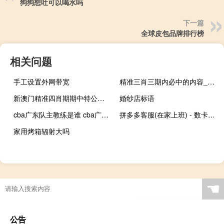
狗狗想吐可以喝水吗
下一篇
全球皮包品牌排行榜
相关问题
手工设置外网带宽
精准三肖三期内必中的内容_百度人工智能_安卓版636.64.1259
新澳门精准四肖期期中特公开yy666888__完善精选解释落实-2446.ISO.589
婚纱店标语
cba广东队主教练是谁 cba广东队球员名单
拼多多客服(在家上班) - 数卡权益商城货源
家用烤箱辐射大吗
☚
公告