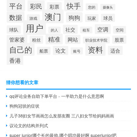
平台
快手
彩民
彩票
您的
摄像头
澳门
数据
狗狗
球员
玩家
游戏
用户
空调
社交
球队
空间
的人
租车
精准
管家婆
网站
股票
粉丝
职业技术学院
自己的
资料
论文
适合
船票
账号
香港
猜你想看的文章
qq评论业务自助下单平台 - 一半助力是什么意思啊
狗狗冠状的症状
儿子38妇女节画画怎么发朋友圈 三八妇女节给妈妈画画
议论文的结构并列式
super junior哪个长的最帅,哪个唱功最好啊 superjunior吧