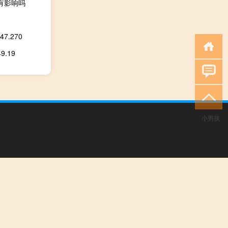
有影响吗
.270
.19
小男孩