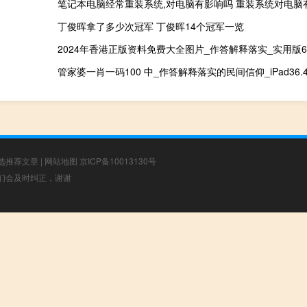
笔记本电脑经常重装系统,对电脑有影响吗 重装系统对电脑
丁俊晖拿了多少次冠军 丁俊晖14个冠军一览
2024年香港正版资料免费大全图片_作答解释落实_实用版647
管家婆一肖一码100 中_作答解释落实的民间信仰_iPad36.49
选推荐文章
|
网站地图
京ICP备10013130号
，我们会及时纠正，谢谢