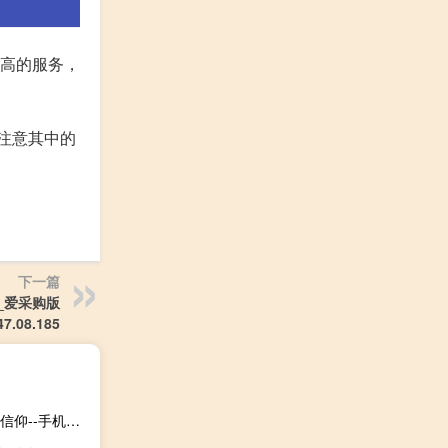
过高的服务，
注意其中的
下一篇
析_爱采购版
47.08.185
香港澳门6合开彩开奖直播(香港特码)--作答解释落实的民间信仰--手机版542.862