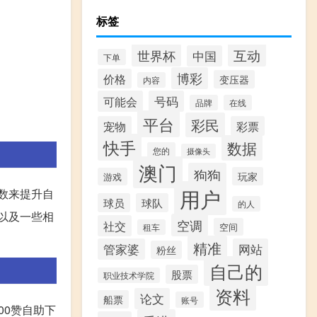
标签
互动
世界杯
中国
下单
博彩
价格
变压器
内容
可能会
号码
品牌
在线
平台
彩民
宠物
彩票
快手
数据
您的
摄像头
澳门
狗狗
玩家
游戏
用户
数来提升自
球员
球队
的人
以及一些相
空调
社交
空间
租车
精准
管家婆
网站
粉丝
自己的
股票
职业技术学院
资料
论文
船票
账号
00赞自助下