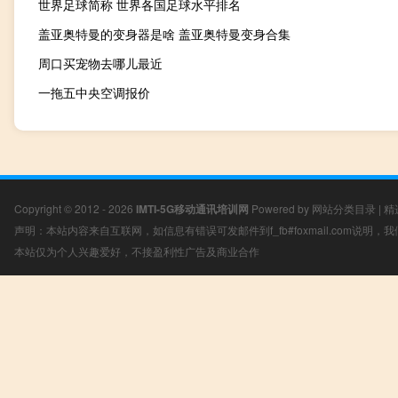
世界足球简称 世界各国足球水平排名
盖亚奥特曼的变身器是啥 盖亚奥特曼变身合集
周口买宠物去哪儿最近
一拖五中央空调报价
Copyright © 2012 - 2026
IMTI-5G移动通讯培训网
Powered by
网站分类目录
|
精
声明：本站内容来自互联网，如信息有错误可发邮件到f_fb#foxmail.com说明
本站仅为个人兴趣爱好，不接盈利性广告及商业合作