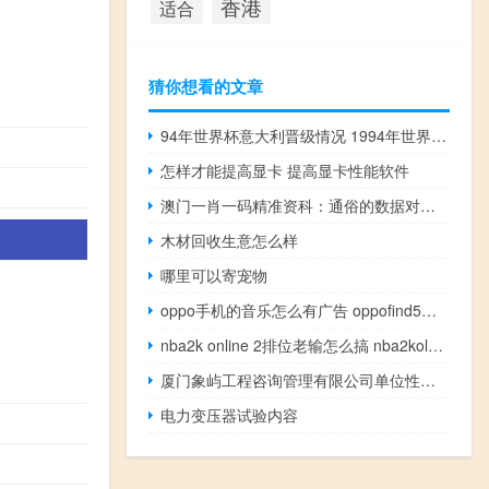
香港
适合
猜你想看的文章
94年世界杯意大利晋级情况 1994年世界杯比分一览表
怎样才能提高显卡 提高显卡性能软件
澳门一肖一码精准资科：通俗的数据对比解释解答-1864.CC.83
木材回收生意怎么样
哪里可以寄宠物
oppo手机的音乐怎么有广告 oppofind5广告音乐
nba2k online 2排位老输怎么搞 nba2kol对抗赛技巧
厦门象屿工程咨询管理有限公司单位性质 厦门象屿集团有限公司
电力变压器试验内容