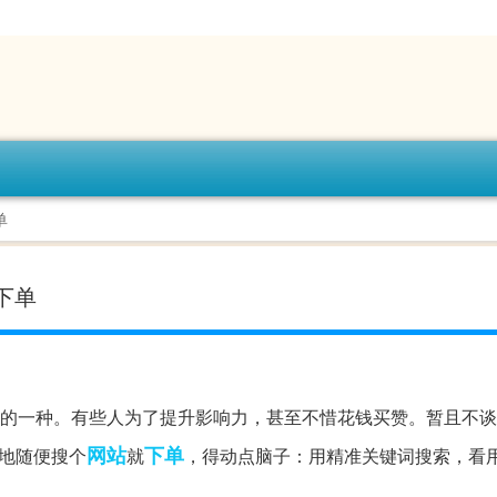
单
助下单
币”的一种。有些人为了提升影响力，甚至不惜花钱买赞。暂且不
网站
下单
乎地随便搜个
就
，得动点脑子：用精准关键词搜索，看
。