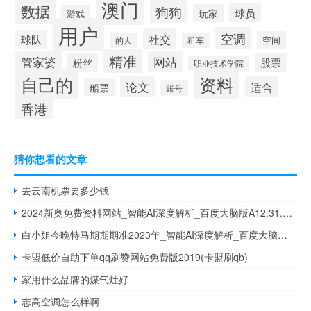
澳门
数据
狗狗
球员
玩家
游戏
用户
空调
社交
球队
空间
的人
租车
精准
管家婆
网站
股票
粉丝
职业技术学院
自己的
资料
论文
适合
船票
账号
香港
猜你想看的文章
去云南机票要多少钱
2024新奥免费资料网站_智能AI深度解析_百度大脑版A12.31.651
白小姐今晚特马期期期准2023年_智能AI深度解析_百度大脑版A12.31.1067
卡盟低价自助下单qq刷赞网站免费版2019(卡盟刷qb)
家用什么品牌的煤气灶好
志高空调怎么样啊