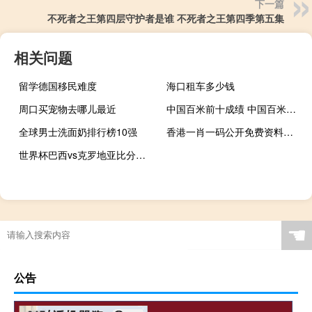
下一篇
不死者之王第四层守护者是谁 不死者之王第四季第五集
相关问题
留学德国移民难度
海口租车多少钱
周口买宠物去哪儿最近
中国百米前十成绩 中国百米接力最佳成绩
全球男士洗面奶排行榜10强
香港一肖一码公开免费资料：澳彩正版管家婆资料大全-辅助解析落实-923.ISO.090
世界杯巴西vs克罗地亚比分谁赢了 巴西世界杯赛程表比分
☚
公告