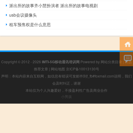
派出所的故事齐小慧扮演者 派出所的故事电视剧
usb会议摄像头
租车预售权是什么意思
Copyright © 2012 - 2026
IMTI-5G移动通讯培训网
Powered by
网站分类目录
|
精选
推荐文章
|
网站地图
京ICP备10013130号
声明：本站内容来自互联网，如信息有错误可发邮件到f_fb#foxmail.com说明，我们
会及时纠正，谢谢
本站仅为个人兴趣爱好，不接盈利性广告及商业合作
小男孩