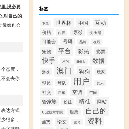
里,没必要
标签
心,对自己的
互动
世界杯
中国
下单
丈母娘也会
博彩
价格
变压器
内容
可能会
号码
品牌
在线
平台
彩民
宠物
彩票
快手
数据
您的
摄像头
澳门
一个态度，
狗狗
玩家
游戏
用户
又不会去你
球员
球队
的人
空调
社交
空间
租车
精准
管家婆
网站
粉丝
自己的
、表达方式
股票
职业技术学院
资料
要少很多，
论文
船票
账号
几个字就能