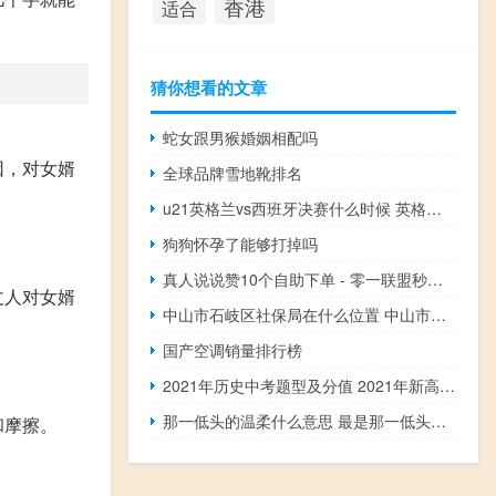
香港
适合
猜你想看的文章
蛇女跟男猴婚姻相配吗
因，对女婿
全球品牌雪地靴排名
u21英格兰vs西班牙决赛什么时候 英格兰职业联赛u21赛果
狗狗怀孕了能够打掉吗
真人说说赞10个自助下单 - 零一联盟秒赞软件
丈人对女婿
中山市石岐区社保局在什么位置 中山市劳动和社会保障局
国产空调销量排行榜
2021年历史中考题型及分值 2021年新高考河北历史卷
那一低头的温柔什么意思 最是那一低头的温柔
和摩擦。