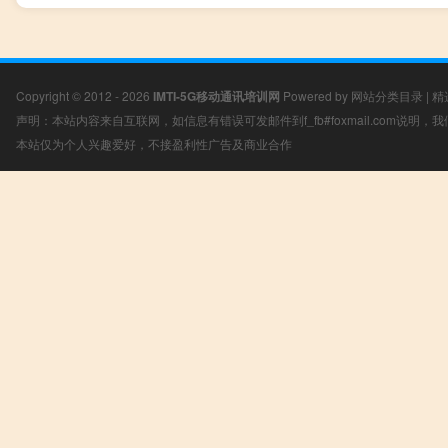
Copyright © 2012 - 2026
IMTI-5G移动通讯培训网
Powered by
网站分类目录
|
精
声明：本站内容来自互联网，如信息有错误可发邮件到f_fb#foxmail.com说明
本站仅为个人兴趣爱好，不接盈利性广告及商业合作