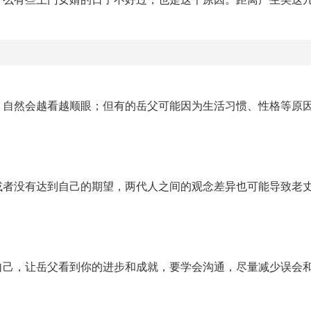
，自然会越看越顺眼；但有的岳父可能因为生活习惯、性格等原
或者没有达到自己的期望，两代人之间的观念差异也可能导致老
自己，让岳父看到你的进步和成就，要学会沟通，尽量减少误会