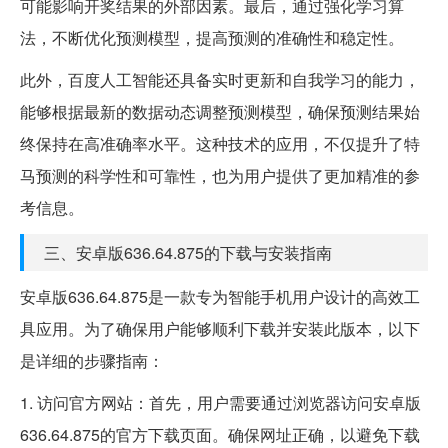
可能影响开奖结果的外部因素。最后，通过强化学习算
法，不断优化预测模型，提高预测的准确性和稳定性。
此外，百度人工智能还具备实时更新和自我学习的能力，
能够根据最新的数据动态调整预测模型，确保预测结果始
终保持在高准确率水平。这种技术的应用，不仅提升了特
马预测的科学性和可靠性，也为用户提供了更加精准的参
考信息。
三、安卓版636.64.875的下载与安装指南
安卓版636.64.875是一款专为智能手机用户设计的高效工
具应用。为了确保用户能够顺利下载并安装此版本，以下
是详细的步骤指南：
1. 访问官方网站：首先，用户需要通过浏览器访问安卓版
636.64.875的官方下载页面。确保网址正确，以避免下载