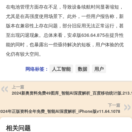
在电池管理方面存在不足，导致设备续航时间显著缩短，
尤其是在高强度使用场景下。此外，一些用户报告称，新
版本在兼容性上存在问题，部分旧应用无法正常运行，甚
至出现闪退现象。总体来看，安卓版636.64.875在提升性
能的同时，也暴露出一些亟待解决的短板，用户体验的优
化仍有较大空间。
网络标签：
人工智能
数据
用户
上一篇
2024新奥资料免费49图库_智能AI深度解析_百度移动统计版.213.1.
下一篇
2024年正版资料全年免费_智能AI深度解析_iPhone版v11.64.1078
相关问题