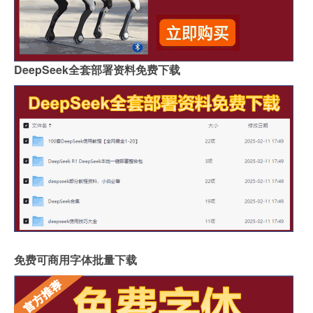
DeepSeek全套部署资料免费下载
免费可商用字体批量下载