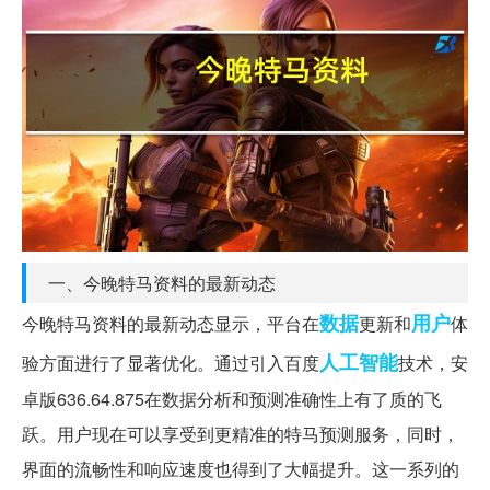
一、今晚特马资料的最新动态
数据
用户
今晚特马资料的最新动态显示，平台在
更新和
体
人工智能
验方面进行了显著优化。通过引入百度
技术，安
卓版636.64.875在数据分析和预测准确性上有了质的飞
跃。用户现在可以享受到更精准的特马预测服务，同时，
界面的流畅性和响应速度也得到了大幅提升。这一系列的