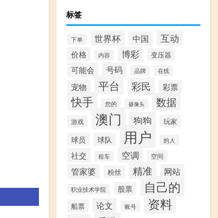
标签
互动
世界杯
中国
下单
博彩
价格
变压器
内容
可能会
号码
品牌
在线
平台
彩民
宠物
彩票
快手
数据
您的
摄像头
澳门
狗狗
玩家
游戏
用户
球员
球队
的人
空调
社交
空间
租车
精准
管家婆
网站
粉丝
自己的
股票
职业技术学院
资料
论文
船票
账号