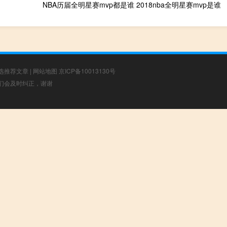
NBA历届全明星赛mvp都是谁 2018nba全明星赛mvp是谁
选推荐文章
|
网站地图
京ICP备10013130号
，我们会及时纠正，谢谢