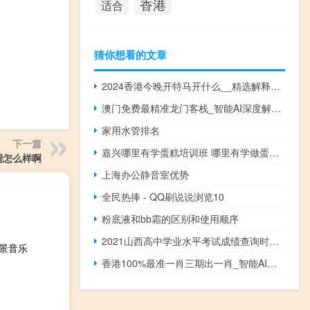
香港
适合
猜你想看的文章
2024香港今晚开特马开什么__精选解释落实-1760.XM0.113
澳门免费最精准龙门客栈_智能AI深度解析_爱采购版v47.08.332
家用水管排名
下一篇
嘉兴哪里有学蛋糕培训班 哪里有学做蛋糕的培训班
调怎么样啊
上海办公静音室优势
全民热捧 - QQ刷说说浏览10
粉底液和bb霜的区别和使用顺序
2021山西高中学业水平考试成绩查询时间 山西省学业水平测试
景音乐
香港100%最准一肖三期出一肖_智能AI深度解析_文心一言5G.213.1.708