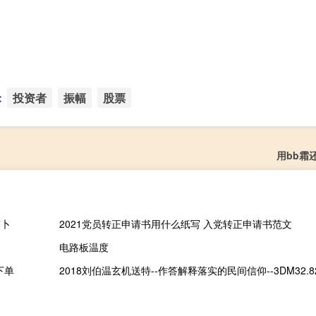
：
投资者
振幅
股票
用bb霜
萝卜
2021党员转正申请书用什么纸写 入党转正申请书范文
电路板温度
下单
2018刘伯温玄机送特--作答解释落实的民间信仰--3DM32.82