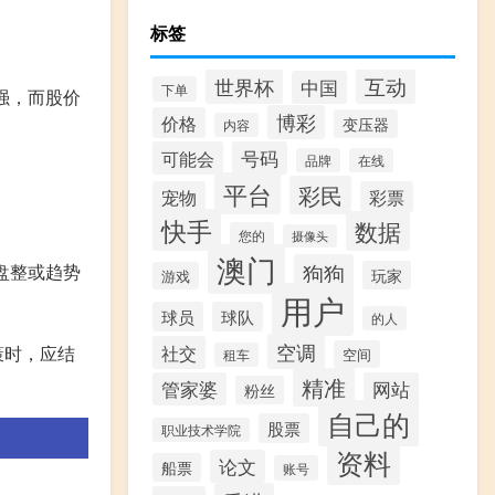
标签
互动
世界杯
中国
下单
强，而股价
博彩
价格
变压器
内容
可能会
号码
品牌
在线
平台
彩民
宠物
彩票
快手
数据
您的
摄像头
澳门
狗狗
盘整或趋势
玩家
游戏
用户
球员
球队
的人
空调
社交
策时，应结
空间
租车
精准
管家婆
网站
粉丝
自己的
股票
职业技术学院
资料
论文
船票
账号