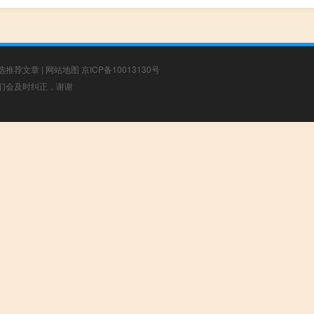
选推荐文章
|
网站地图
京ICP备10013130号
，我们会及时纠正，谢谢