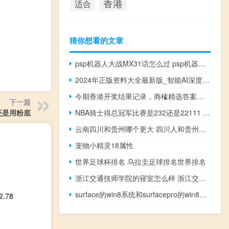
香港
适合
猜你想看的文章
psp机器人大战MX31话怎么过 psp机器人大战mx
2024年正版资料大全最新版_智能AI深度解析_好看视频版v32.31.846
今期香港开奖结果记录，商榷精选答案落实_突破版0.9
下一篇
还是用粉底
NBA骑士得总冠军比赛是232还是22111 2019年nba总决赛时间
云南四川和贵州哪个更大 四川人和贵州人哪个好
宠物小精灵18属性
世界足球杯排名 乌拉圭足球排名世界排名
浙江交通技师学院的寝室怎么样 浙江交通技师学院
surface的win8系统和surfacepro的win8系统是一样的吗 windowssurface
.78