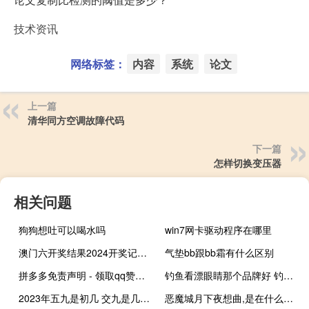
技术资讯
网络标签：
内容
系统
论文
上一篇
清华同方空调故障代码
下一篇
怎样切换变压器
相关问题
狗狗想吐可以喝水吗
win7网卡驱动程序在哪里
澳门六开奖结果2024开奖记录查询表：AI解释落实准入制度-2579.3D.A497
气垫bb跟bb霜有什么区别
拼多多免责声明 - 领取qq赞的免费网站_抖音互粉网 快手互粉网 小红书互粉网
钓鱼看漂眼睛那个品牌好 钓鱼看漂专用眼镜
2023年五九是初几 交九是几月几号2023
恶魔城月下夜想曲,是在什么平台上玩的 恶魔城月下夜想曲pc