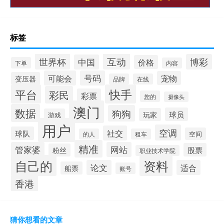
标签
互动
世界杯
博彩
中国
价格
下单
内容
可能会
号码
宠物
变压器
品牌
在线
平台
快手
彩民
彩票
您的
摄像头
澳门
数据
狗狗
球员
玩家
游戏
用户
空调
社交
球队
空间
的人
租车
精准
管家婆
网站
股票
粉丝
职业技术学院
自己的
资料
论文
适合
船票
账号
香港
猜你想看的文章