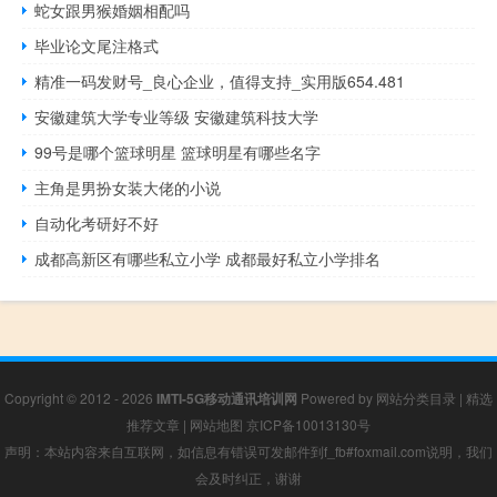
蛇女跟男猴婚姻相配吗
毕业论文尾注格式
精准一码发财号_良心企业，值得支持_实用版654.481
安徽建筑大学专业等级 安徽建筑科技大学
99号是哪个篮球明星 篮球明星有哪些名字
主角是男扮女装大佬的小说
自动化考研好不好
成都高新区有哪些私立小学 成都最好私立小学排名
Copyright © 2012 - 2026
IMTI-5G移动通讯培训网
Powered by
网站分类目录
|
精选
推荐文章
|
网站地图
京ICP备10013130号
声明：本站内容来自互联网，如信息有错误可发邮件到f_fb#foxmail.com说明，我们
会及时纠正，谢谢