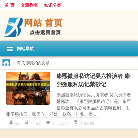
首 页
文章列表
知识分类
网站导航
>
有关“紫砂”的文章
康熙微服私访记吴六扮演者 康
熙微服私访记紫砂记
康熙微服私访记吴六扮演者 吴六扮演者
是郭涛。 《康熙微服私访记》是广东巨
星影业有限公司出品的古装电视剧，由
张子恩指导，张国立、邓婕、赵亮、刘淼、侯...
kx
11-27
0
247
文章列表