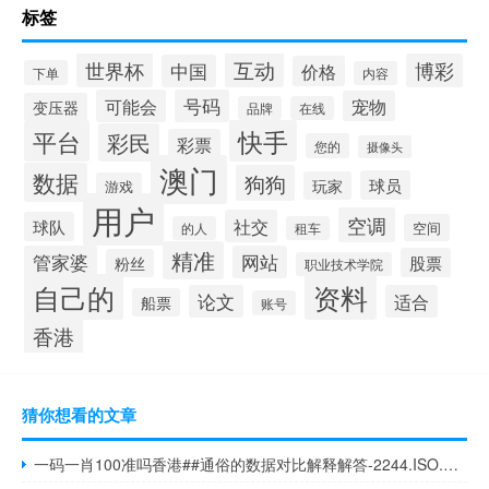
标签
互动
世界杯
博彩
中国
价格
下单
内容
可能会
号码
宠物
变压器
品牌
在线
平台
快手
彩民
彩票
您的
摄像头
澳门
数据
狗狗
球员
玩家
游戏
用户
空调
社交
球队
空间
的人
租车
精准
管家婆
网站
股票
粉丝
职业技术学院
自己的
资料
论文
适合
船票
账号
香港
猜你想看的文章
一码一肖100准吗香港##通俗的数据对比解释解答-2244.ISO.387