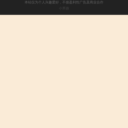
本站仅为个人兴趣爱好，不接盈利性广告及商业合作
小男孩