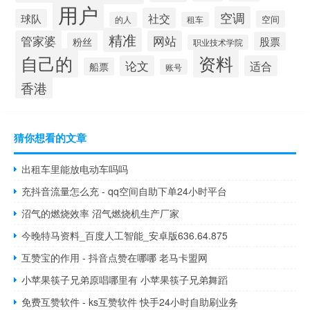
用户
空调
社交
球队
空间
的人
租车
精准
管家婆
网站
股票
粉丝
职业技术学院
自己的
资料
论文
适合
船票
账号
香港
猜你想看的文章
出租车里能放电动车吗吗
充抖音流量怎么充 - qq空间自助下单24小时平台
沼气的燃烧效率 沼气燃烧机生产厂家
今晚特马资料_百度人工智能_安卓版636.64.875
互赞宝的作用 - 抖音点赞在哪哪 老马卡盟网
小苹果筷子兄弟原唱哪里有 小苹果筷子兄弟舞蹈
免费互赞软件 - ks互赞软件 快手24小时自助刷业务