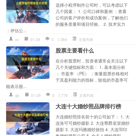
选择小程序制作公司时，可以考虑以下
几个因素： 1. 公司口碑和案例 ：查看
公司的客户评价和成功案例，了解他们
的服务质量和项目经验。 2. 技术实力
：评估公...
xc
01-29
0
364
文章列表
股票主要看什么
在分析股票时，投资者通常会关注以下
几个关键指标和方面： 1. 基本面分析
： 市盈率 （PE） ：衡量股票价格相对
于其盈利能力的指标，较低的市盈率可
能表示股...
gp
01-29
0
778
文章列表
大连十大婚纱照品牌排行榜
大连婚纱照排名前十的公司如下： 1. 大
连洛可可婚纱摄影 2. 大连尊爵皇室婚纱
摄影 3. 大连玛雅婚纱旅拍 4. 大连羽印
象婚纱摄影公司 5. 金夫人婚纱摄影 ...