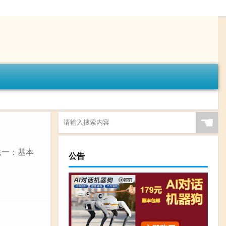
☚
法一：基本
公告