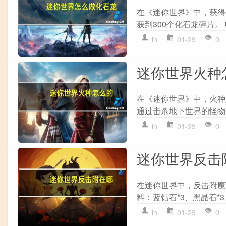
在《迷你世界》中，获得化
获到300个化石龙碎片。
ln
01-29
0
迷你世界火种
在《迷你世界》中，火种是
通过击杀地下世界的怪物
ln
01-29
0
迷你世界反击
在迷你世界中，反击附魔
料：蓝钻石*3、黑晶石*3、
ln
01-29
0