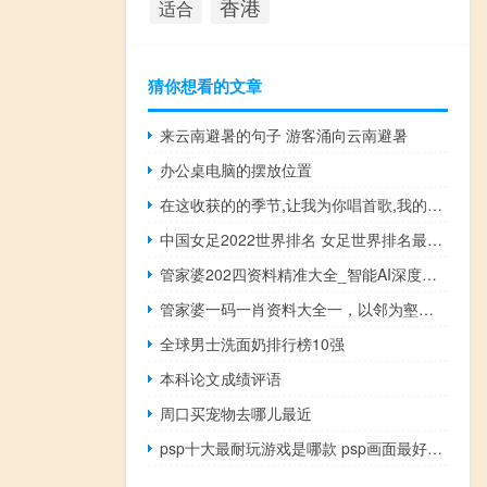
香港
适合
猜你想看的文章
来云南避暑的句子 游客涌向云南避暑
办公桌电脑的摆放位置
在这收获的的季节,让我为你唱首歌,我的好妹妹,心里有苦你对我说.是什么歌里的歌词 让我为你唱一首歌歌词
中国女足2022世界排名 女足世界排名最后一名
管家婆202四资料精准大全_智能AI深度解析_百家号版v47.08.528
管家婆一码一肖资料大全一，以邻为壑精选答案落实_app2.327
全球男士洗面奶排行榜10强
本科论文成绩评语
周口买宠物去哪儿最近
psp十大最耐玩游戏是哪款 psp画面最好的游戏