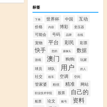
标签
互动
世界杯
中国
下单
博彩
价格
变压器
内容
可能会
号码
品牌
在线
平台
彩民
宠物
彩票
快手
数据
您的
摄像头
澳门
狗狗
玩家
游戏
用户
球员
球队
的人
空调
社交
空间
租车
精准
管家婆
网站
粉丝
自己的
股票
职业技术学院
资料
论文
船票
账号