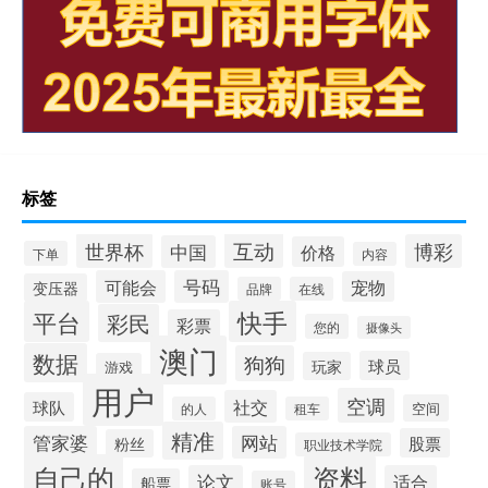
标签
互动
世界杯
博彩
中国
价格
下单
内容
可能会
号码
宠物
变压器
品牌
在线
平台
快手
彩民
彩票
您的
摄像头
澳门
数据
狗狗
球员
玩家
游戏
用户
空调
社交
球队
空间
的人
租车
精准
管家婆
网站
股票
粉丝
职业技术学院
自己的
资料
论文
适合
船票
账号