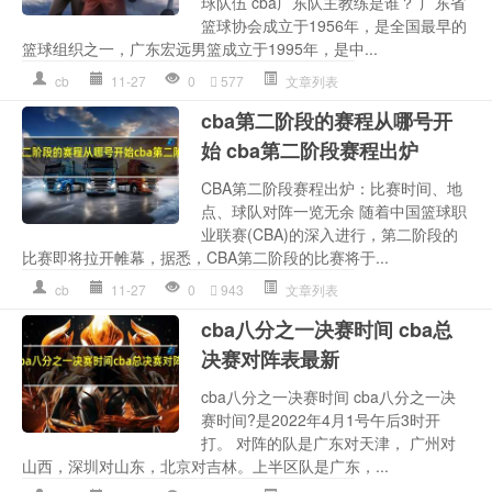
球队伍 cba广东队主教练是谁？ 广东省
篮球协会成立于1956年，是全国最早的
篮球组织之一，广东宏远男篮成立于1995年，是中...
cb
11-27
0
577
文章列表
cba第二阶段的赛程从哪号开
始 cba第二阶段赛程出炉
CBA第二阶段赛程出炉：比赛时间、地
点、球队对阵一览无余 随着中国篮球职
业联赛(CBA)的深入进行，第二阶段的
比赛即将拉开帷幕，据悉，CBA第二阶段的比赛将于...
cb
11-27
0
943
文章列表
cba八分之一决赛时间 cba总
决赛对阵表最新
cba八分之一决赛时间 cba八分之一决
赛时间?是2022年4月1号午后3时开
打。 对阵的队是广东对天津， 广州对
山西，深圳对山东，北京对吉林。上半区队是广东，...