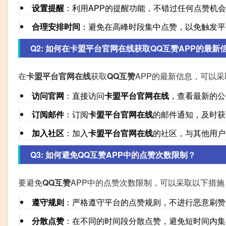
设置提醒
：利用APP的提醒功能，不错过任何点赞机
合理安排时间
：避免在高峰时段集中点赞，以免触发平
Q2: 如何在
卡盟平台官网在线
获取
QQ互赞
APP的最新
在
卡盟平台官网在线
获取
QQ互赞
APP的最新信息，可以
访问官网
：直接访问
卡盟平台官网在线
，查看最新的公
订阅邮件
：订阅
卡盟平台官网在线
的邮件通知，及时获
加入社区
：加入
卡盟平台官网在线
的社区，与其他用户
Q3: 如何避免
QQ互赞
APP中的点赞次数限制？
要避免
QQ互赞
APP中的点赞次数限制，可以采取以下措施
遵守规则
：严格遵守平台的点赞规则，不进行恶意刷赞
分散点赞
：在不同的时间段分散点赞，避免短时间内集