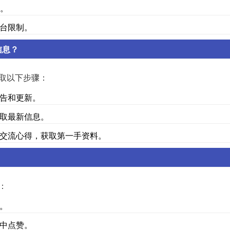
会。
台限制。
信息？
采取以下步骤：
告和更新。
取最新信息。
交流心得，获取第一手资料。
：
。
中点赞。