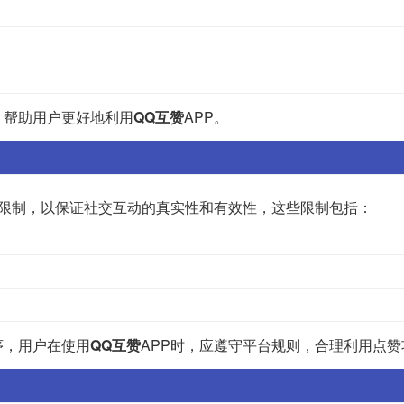
，帮助用户更好地利用
QQ互赞
APP。
限制，以保证社交互动的真实性和有效性，这些限制包括：
序，用户在使用
QQ互赞
APP时，应遵守平台规则，合理利用点赞