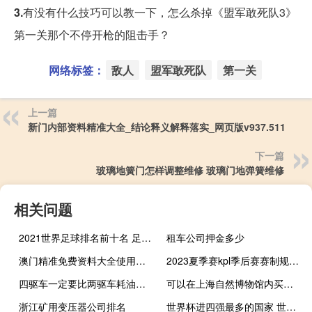
3.
有没有什么技巧可以教一下，怎么杀掉《盟军敢死队3》
第一关那个不停开枪的阻击手？
网络标签：
敌人
盟军敢死队
第一关
上一篇
新门内部资料精准大全_结论释义解释落实_网页版v937.511
下一篇
玻璃地簧门怎样调整维修 玻璃门地弹簧维修
相关问题
2021世界足球排名前十名 足球俱乐部世界排名
租车公司押金多少
澳门精准免费资料大全使用方法_智能AI深度解析_百度大脑版A12.31.980
2023夏季赛kpl季后赛赛制规则详解 nba季后赛附加赛规则
四驱车一定要比两驱车耗油吗 最省油的四驱越野车
可以在上海自然博物馆内买四维电影票吗 上海电影博物馆攻略
浙江矿用变压器公司排名
世界杯进四强最多的国家 世界杯4强全部出炉