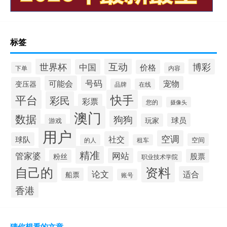
标签
互动
世界杯
博彩
中国
价格
下单
内容
可能会
号码
宠物
变压器
品牌
在线
平台
快手
彩民
彩票
您的
摄像头
澳门
数据
狗狗
球员
玩家
游戏
用户
空调
社交
球队
空间
的人
租车
精准
管家婆
网站
股票
粉丝
职业技术学院
自己的
资料
论文
适合
船票
账号
香港
猜你想看的文章