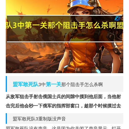
盟军敢死队
第一关
3中
那个阻击手怎么杀啊
从敌军狙击手射击俄国士兵的间隙中摸到他后面，当他射
击完后他会秒一下俄军的指挥部窗口，趁那个时候摸过去
盟军敢死队3重制版没声音
盟军敢死队没有声音，这是因为你关闭了声音显示，打开