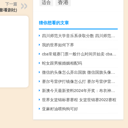
香港
适合
下一篇
影看剧社)
猜你想看的文章
四川师范大学音乐系录取分数 四川师范大学分数线
我的世界如何下界
cba常规赛门票一般什么时间开始卖 cba常规赛几月份开始
蛇女跟男猴婚姻相配吗
微信的头像怎么弄出国旗 微信国旗头像怎么制作
赛尔号雷伊打镜像怎么打 赛尔号雷伊雷神天明闪
新澳今天最新资料2024年开奖：布衣神算在都市-通俗的解读分析-1728.XM0.81
世界女篮锦标赛赛程 女篮世锦赛2022赛程
亚麻籽油喂狗狗可好