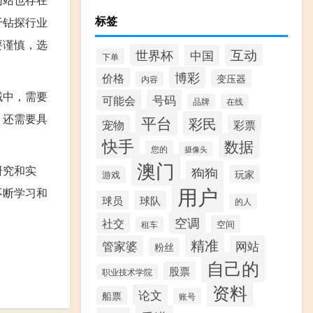
标签
于钻探行业
要谨慎，选
互动
世界杯
中国
下单
博彩
价格
变压器
内容
域中，需要
可能会
号码
品牌
在线
。还需要具
平台
彩民
宠物
彩票
快手
数据
您的
摄像头
澳门
研究和实
狗狗
玩家
游戏
用户
不断学习和
球员
球队
的人
空调
社交
空间
租车
精准
管家婆
网站
粉丝
自己的
股票
职业技术学院
资料
论文
船票
账号