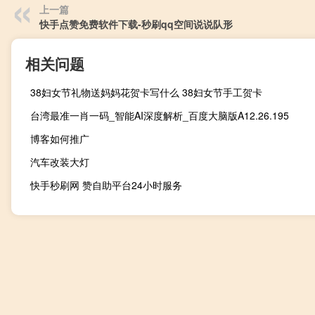
上一篇
快手点赞免费软件下载-秒刷qq空间说说队形
相关问题
38妇女节礼物送妈妈花贺卡写什么 38妇女节手工贺卡
台湾最准一肖一码_智能AI深度解析_百度大脑版A12.26.195
博客如何推广
汽车改装大灯
快手秒刷网 赞自助平台24小时服务