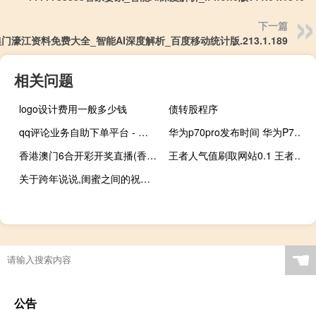
下一篇
门濠江资料免费大全_智能AI深度解析_百度移动统计版.213.1.189
相关问题
logo设计费用一般多少钱
债转股程序
qq评论业务自助下单平台 - 一半助力是什么意思啊
华为p70pro发布时间 华为P70上市时间与价格
香港澳门6合开彩开奖直播(香港特码)--作答解释落实的民间信仰--手机版542.862
王者人气值刷取网站0.1 王者荣耀皮肤刷取网站(刷王者荣耀人气值网址)
关于跨年说说,闺蜜之间的祝福语 跨年对闺蜜说的一段话
☚
公告