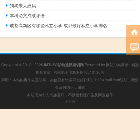
狗狗来大姨妈
本科论文成绩评语
成都高新区有哪些私立小学 成都最好私立小学排名
Copyright © 2012 - 2026
IMTI-5G移动通讯培训网
Powered by
网站分类目录
|
精选
推荐文章
|
网站地图
京ICP备10013130号
声明：本站内容来自互联网，如信息有错误可发邮件到f_fb#foxmail.com说明，我们
会及时纠正，谢谢
本站仅为个人兴趣爱好，不接盈利性广告及商业合作
小男孩