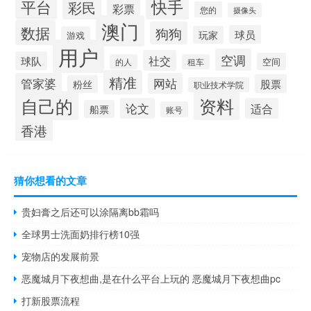
平台
快手
彩民
彩票
您的
摄像头
澳门
数据
狗狗
球员
玩家
游戏
用户
空调
社交
球队
空间
的人
租车
精准
管家婆
网站
股票
粉丝
职业技术学院
自己的
资料
论文
适合
船票
账号
香港
猜你想看的文章
贵妇膏之后还可以涂隔离bb霜吗
全球男士洗面奶排行榜10强
宠物店的发展前景
恶魔城月下夜想曲,是在什么平台上玩的 恶魔城月下夜想曲pc
打新股票流程