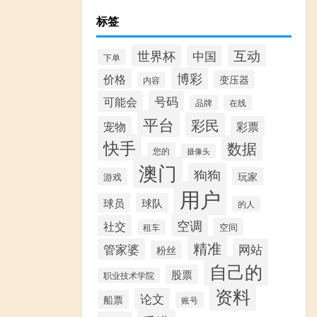
标签
互动
世界杯
中国
下单
博彩
价格
变压器
内容
可能会
号码
品牌
在线
平台
彩民
宠物
彩票
快手
数据
您的
摄像头
澳门
狗狗
玩家
游戏
用户
球员
球队
的人
空调
社交
空间
租车
精准
管家婆
网站
粉丝
自己的
股票
职业技术学院
资料
论文
船票
账号