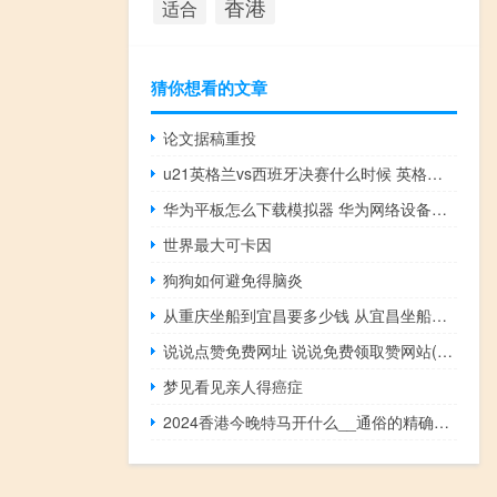
香港
适合
猜你想看的文章
论文据稿重投
u21英格兰vs西班牙决赛什么时候 英格兰职业联赛u21赛果
华为平板怎么下载模拟器 华为网络设备模拟器
世界最大可卡因
狗狗如何避免得脑炎
从重庆坐船到宜昌要多少钱 从宜昌坐船到重庆多少钱
说说点赞免费网址 说说免费领取赞网站(说说点赞在线网站)
梦见看见亲人得癌症
2024香港今晚特马开什么__通俗的精确分析-433.XM0.58