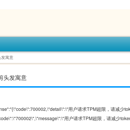
头发寓意
头剪头发寓意
response":"{\"code\":700002,\"detail\":\"用户请求TPM超限，请减
\":{\"code\":\"700002\",\"message\":\"用户请求TPM超限，请减少t