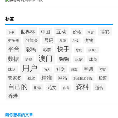
标签
互动
世界杯
博彩
中国
价格
下单
内容
可能会
号码
宠物
变压器
品牌
在线
平台
快手
彩民
彩票
您的
摄像头
澳门
数据
狗狗
球员
玩家
游戏
用户
空调
社交
球队
空间
的人
租车
精准
管家婆
网站
股票
粉丝
职业技术学院
自己的
资料
论文
适合
船票
账号
香港
猜你想看的文章