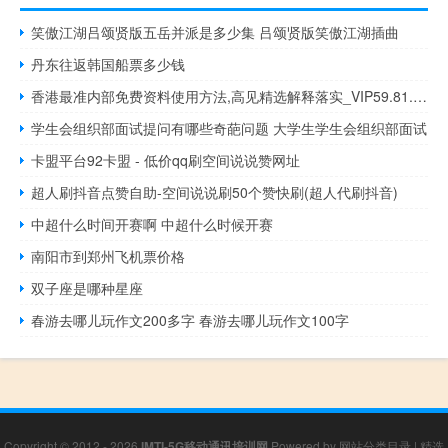
笑傲江湖吕颂贤版五岳并派是多少集 吕颂贤版笑傲江湖插曲
丹东往返韩国船票多少钱
香港最准内部免费资料使用方法,高见精选解释落实_VIP59.81.64
学生会组织部面试提问有哪些奇葩问题 大学生学生会组织部面试
卡盟平台92卡盟 - 低价qq刷空间说说赞网址
超人刷抖音点赞自助-空间说说刷50个赞快刷(超人代刷抖音)
中超什么时间开赛啊 中超什么时候开赛
南阳市到郑州飞机票价格
双子座是哪种星座
春游去哪儿玩作文200多字 春游去哪儿玩作文100字
Copyright © 2012 - 2026
IMTI-5G移动通讯培训网
Powered by
网站分类目录
|
精选