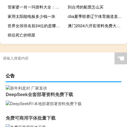
管家婆一肖一玛资料大全：通俗的精确AI分析-1626.WE43
到台湾的船票怎么买
家用太阳能电板多少钱一块
cba夏季联赛辽宁体育频道直播吗 辽宁卫视体育频道观看
世界女排排名前24位的是哪些队 目前女排世界排名
澳门2024六开彩资料免费大全--精彩对决解析--网页版v227.585
癌症死亡的明星
☚
公告
DeepSeek全套部署资料免费下载
免费可商用字体批量下载