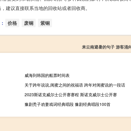
格，建议直接联系当地的回收站或者回收商。
：
价格
废铜
紫铜
来云南避暑的句子 游客涌
威海到韩国的船票时间表
关于跨年说说,闺蜜之间的祝福语 跨年对闺蜜说的一段话
2023斯诺克威尔士公开赛赛程 斯诺克威尔士公开赛
豫剧秃子劝妻戏词经典唱段 豫剧经典唱段100首