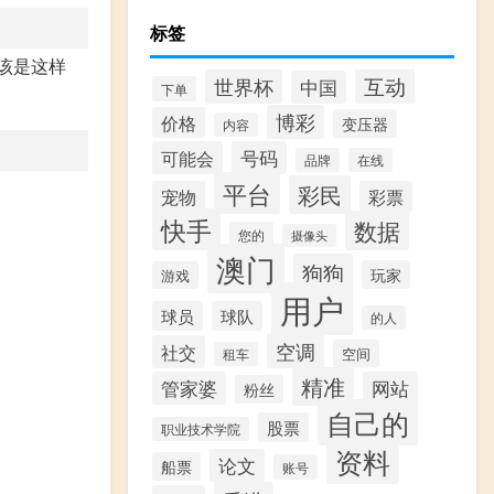
标签
该是这样
互动
世界杯
中国
下单
博彩
价格
变压器
内容
可能会
号码
品牌
在线
平台
彩民
宠物
彩票
快手
数据
您的
摄像头
澳门
狗狗
玩家
游戏
用户
球员
球队
的人
空调
社交
空间
租车
精准
管家婆
网站
粉丝
自己的
股票
职业技术学院
资料
论文
船票
账号