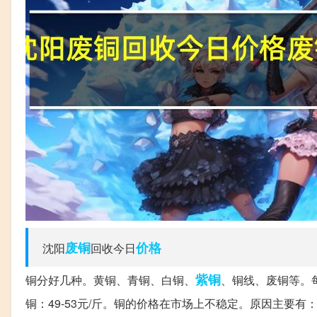
废铜
价格
沈阳
回收今日
紫铜
铜分好几种。黄铜、青铜、白铜、
、铜线、废铜等。每
铜：49-53元/斤。铜的价格在市场上不稳定。原因主要