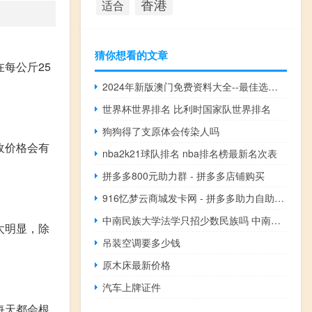
香港
适合
猜你想看的文章
每公斤25
2024年新版澳门免费资料大全--最佳选择--安卓版093.972
世界杯世界排名 比利时国家队世界排名
狗狗得了支原体会传染人吗
收价格会有
nba2k21球队排名 nba排名榜最新名次表
拼多多800元助力群 - 拼多多店铺购买
916忆梦云商城发卡网 - 拼多多助力自助网站
中南民族大学法学只招少数民族吗 中南民族大学分数线
太明显，除
吊装空调要多少钱
原木床最新价格
汽车上牌证件
每天都会根