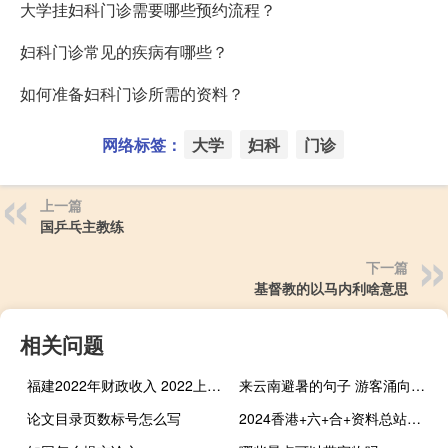
大学挂妇科门诊需要哪些预约流程？
妇科门诊常见的疾病有哪些？
如何准备妇科门诊所需的资料？
网络标签：
大学
妇科
门诊
上一篇
国乒乓主教练
下一篇
基督教的以马内利啥意思
相关问题
福建2022年财政收入 2022上半年31省份GDP数据
来云南避暑的句子 游客涌向云南避暑
论文目录页数标号怎么写
2024香港+六+合+资料总站：优化新业数据对比解释落实态新-822.V1.67