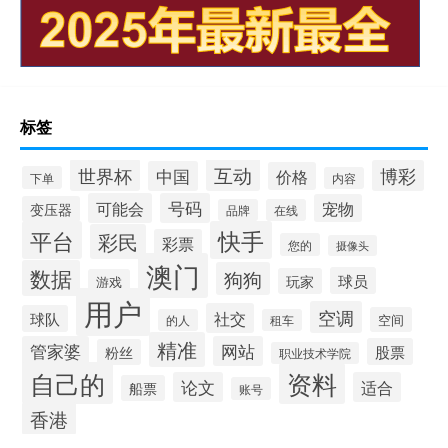
标签
互动
世界杯
博彩
中国
价格
下单
内容
可能会
号码
宠物
变压器
品牌
在线
平台
快手
彩民
彩票
您的
摄像头
澳门
数据
狗狗
球员
玩家
游戏
用户
空调
社交
球队
空间
的人
租车
精准
管家婆
网站
股票
粉丝
职业技术学院
自己的
资料
论文
适合
船票
账号
香港