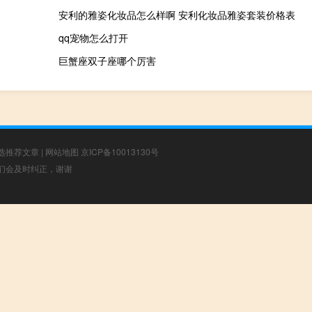
安利的雅姿化妆品怎么样啊 安利化妆品雅姿套装价格表
qq宠物怎么打开
巨蟹座双子座哪个厉害
选推荐文章
|
网站地图
京ICP备10013130号
，我们会及时纠正，谢谢