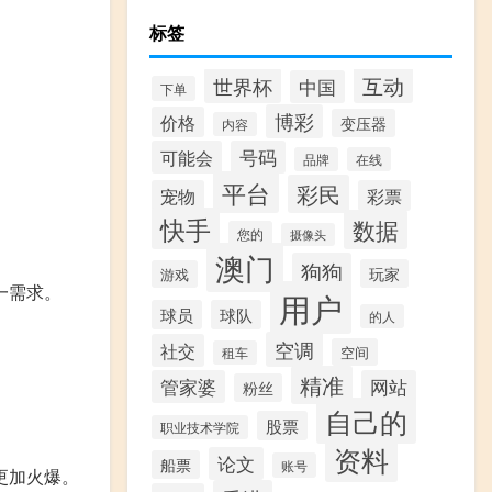
标签
互动
世界杯
中国
下单
博彩
价格
变压器
内容
可能会
号码
品牌
在线
平台
彩民
宠物
彩票
快手
数据
您的
摄像头
澳门
狗狗
玩家
游戏
一需求。
用户
球员
球队
的人
空调
社交
空间
租车
精准
管家婆
网站
粉丝
自己的
股票
职业技术学院
资料
论文
船票
账号
更加火爆。