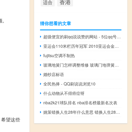
香港
适合
额。
猜你想看的文章
超级便宜的刷qq说说赞的网站 - 5位qq号无密保免费送
亚运会110米栏历年冠军 2010亚运会金牌榜排名
fujitsu空调不制热
玻璃地簧门怎样调整维修 玻璃门地弹簧维修
婚纱店标语
全民热捧 - QQ刷说说浏览10
什么动物从不得癌症呀
nba2k21球队排名 nba排名榜最新名次表
姚策错换人生28年什么意思 错换人生28年最新消息
。希望这些