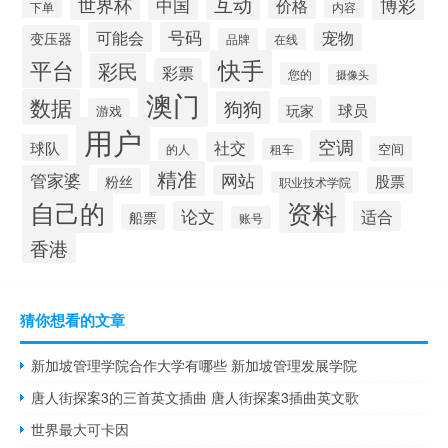
互动
世界杯
博彩
中国
价格
下单
内容
可能会
号码
宠物
变压器
品牌
在线
平台
快手
彩民
彩票
您的
摄像头
澳门
数据
狗狗
球员
玩家
游戏
用户
空调
社交
球队
空间
的人
租车
精准
管家婆
网站
股票
粉丝
职业技术学院
自己的
资料
论文
适合
船票
账号
香港
猜你想看的文章
新加坡管理学院合作大学有哪些 新加坡管理发展学院
唐人街探案3的三首英文插曲 唐人街探案3插曲英文歌
世界最大可卡因