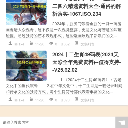
二四六精选资料大全-通俗的解
析落实-1067.ISO.234
2024年，新澳门带着全新的一肖一码漫
画走进大众视野，这不仅是一次视觉盛宴，更是文化与智慧的深度
碰撞。通过独特的艺术表现形式，这些漫画展现了新澳门的文...
sslake
11-26
0
652
文章列表
2024十二生肖49码表(2024天
天彩全年免费资料)--值得支持-
-V25.62.02
1.《2024十二生肖49码表》：古老
文化中的当代演绎 2.在中华文化中，十二生肖是一套记录时间
和传承文化的独特方式，每个生肖符号都代表着丰富的文化...
sslake
11-26
0
370
文章列表
☚