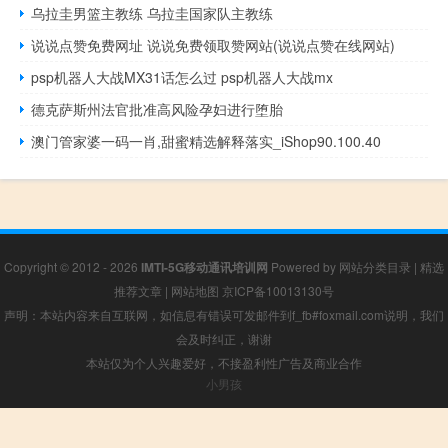
乌拉圭男篮主教练 乌拉圭国家队主教练
说说点赞免费网址 说说免费领取赞网站(说说点赞在线网站)
psp机器人大战MX31话怎么过 psp机器人大战mx
德克萨斯州法官批准高风险孕妇进行堕胎
澳门管家婆一码一肖,甜蜜精选解释落实_iShop90.100.40
Copyright © 2012 - 2026
IMTI-5G移动通讯培训网
Powered by
网站分类目录
|
精选
推荐文章
|
网站地图
京ICP备10013130号
声明：本站内容来自互联网，如信息有错误可发邮件到f_fb#foxmail.com说明，我们
会及时纠正，谢谢
本站仅为个人兴趣爱好，不接盈利性广告及商业合作
小男孩