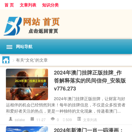
首 页
文章列表
知识分类
网站导航
>
有关“文化”的文章
2024年澳门挂牌正版挂牌_作
答解释落实的民间信仰_安装版
v776.273
2024年澳门挂牌正版挂牌，让财富与好
运相伴的机会已经悄然到来！每年的挂牌信息，不仅是众多投资者
和爱好者关注的热点，更是一种独特的文化现象，传递着澳门...
sslake
11-27
0
509
文章列表
2024年新澳门一肖一码漫画：